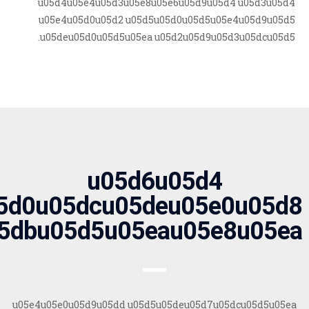
u05d4u05e4u05d3u05e8u05e6u05d9u05d4 u05d3u05d4
u05e4u05d0u05d2 u05d5u05d0u05d5u05e4u05d9u05d5
u05deu05d0u05d5u05ea u05d2u05d9u05d3u05dcu05d5.
u05d6u05d4
5d0u05dcu05deu05e0u05d8
5dbu05d5u05eau05e8u05ea
u05e4u05e0u05d9u05dd u05d5u05deu05d7u05dcu05d5u05ea