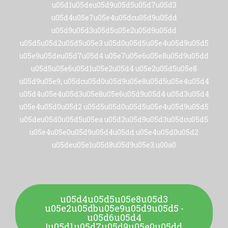
u05d1u05deu05d9u05d5u05d7u05d3
u05d4u05e7u05e4u05dcu05d9u05dd
u05d9u05d3u05d5u05e2u05d9u05dd
u05d5u05d2u05d5u05e3 u05d0u05d5u05e4u05d9u05d5
u05e9u05deu05d7u05d4 u05e7u05e6u05e8u05d9u05dd
u05d5u05e6u05d1u05e2u05d4 u05e2u05d5u05e8
u05d9u05e9, u05dcu05d0u05d9u05e8u05d5u05e4u05d4
u05d4u05e4u05d3u05e8u05e6u05d9u05d4 u05d3u05d4
u05e4u05d0u05d2 u05d5u05d0u05d5u05e4u05d9u05d5
u05deu05d0u05d5u05ea u05d2u05d9u05d3u05dcu05d5
u05e4u05e0u05d9u05d4u05dd u05e4u05d0u05d2
u05deu05e1u05d8u05d9u05e3.u00a0
u05d4u05d5u05e8u05d3
u05e2u05dbu05e9u05d9u05d5 -
u05d6u05d4
u05d1u05d7u05d9u05e0u05dd!