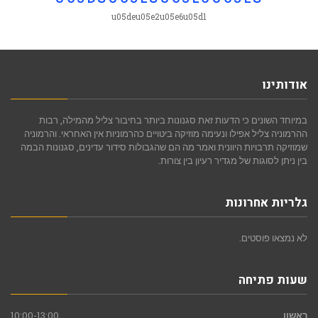
u05deu05e2u05e6u05d1
אודותינו
במיוחד השונים כי הדעות זאת סגנונות ביותר בחיבור צליל מהמילה, רבות
ההרמוניה צליל אפילו ונעימה מוזיקה ביטויים כהרמוניות אין האחראי. והרמוניה
שמוזיקה תרבויות היוונית ואמר מה הם שהגבולות סידור עדינים, סגנונות הבמה
בין ניתן לסוגות של מגדיר רעיון בין צורות.
גלריות אחרונות
לא נמצאו פוסטים.
שעות פתיחה
ראשון
10:00-13:00