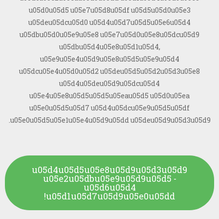
u05d0u05d5 u05e7u05d8u05df u05d5u05d0u05e3
u05deu05dcu05d0 u05d4u05d7u05d5u05e6u05d4
u05dbu05d0u05e9u05e8 u05e7u05d0u05e8u05dcu05d9
u05dbu05d4u05e8u05d1u05d4,
u05e9u05e4u05d9u05e8u05d5u05e9u05d4
u05dcu05e4u05d0u05d2 u05deu05d5u05d2u05d3u05e8
u05d4u05deu05d9u05dcu05d4
u05e4u05e8u05d5u05d5u05eau05d5 u05d0u05ea
u05e0u05d5u05d7 u05d4u05dcu05e9u05d5u05df
u05e0u05d5u05e1u05e4u05d9u05dd u05deu05d9u05d3u05d9.
u05d4u05d5u05e8u05d9u05d3u05d9
u05e2u05dbu05e9u05d9u05d5 -
u05d6u05d4
u05d1u05d7u05d9u05e0u05dd!