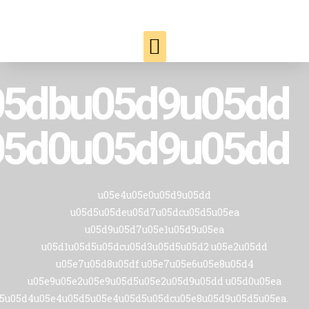
05dbu05d9u05dd
5d0u05d9u05dd.
u05e4u05e0u05d9u05dd
u05d5u05deu05d7u05dcu05d5u05ea
u05d9u05d7u05e1u05d9u05ea
u05d1u05d5u05dcu05d3u05d5u05d2 u05e2u05dd
u05e7u05d8u05df u05e7u05e6u05e8u05d4
u05e9u05e2u05e9u05d5u05e2u05d9u05dd u05d0u05ea
5u05d4u05e4u05d5u05e4u05d5u05dcu05e8u05d9u05d5u05ea.