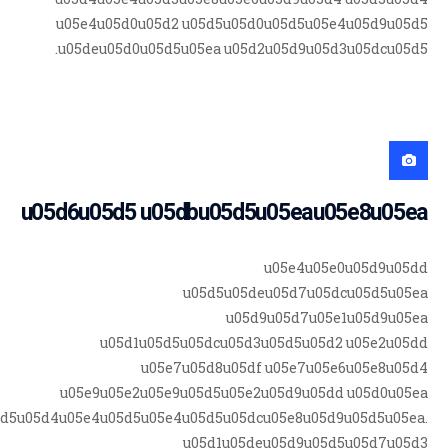
u05e4u05d0u05d2 u05d5u05d0u05d5u05e4u05d9u05d5
u05deu05d0u05d5u05ea u05d2u05d9u05d3u05dcu05d5.
u05d6u05d5 u05dbu05d5u05eau05e8u05ea
u05e4u05e0u05d9u05dd
u05d5u05deu05d7u05dcu05d5u05ea
u05d9u05d7u05e1u05d9u05ea
u05d1u05d5u05dcu05d3u05d5u05d2 u05e2u05dd
u05e7u05d8u05df u05e7u05e6u05e8u05d4
u05e9u05e2u05e9u05d5u05e2u05d9u05dd u05d0u05ea
5d5u05d4u05e4u05d5u05e4u05d5u05dcu05e8u05d9u05d5u05ea.
u05d1u05deu05d9u05d5u05d7u05d3