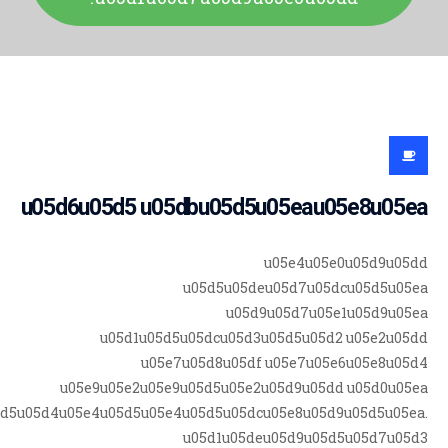
u05d6u05d5 u05dbu05d5u05eau05e8u05ea
u05e4u05e0u05d9u05dd
u05d5u05deu05d7u05dcu05d5u05ea
u05d9u05d7u05e1u05d9u05ea
u05d1u05d5u05dcu05d3u05d5u05d2 u05e2u05dd
u05e7u05d8u05df u05e7u05e6u05e8u05d4
u05e9u05e2u05e9u05d5u05e2u05d9u05dd u05d0u05ea
5d5u05d4u05e4u05d5u05e4u05d5u05dcu05e8u05d9u05d5u05ea.
u05d1u05deu05d9u05d5u05d7u05d3