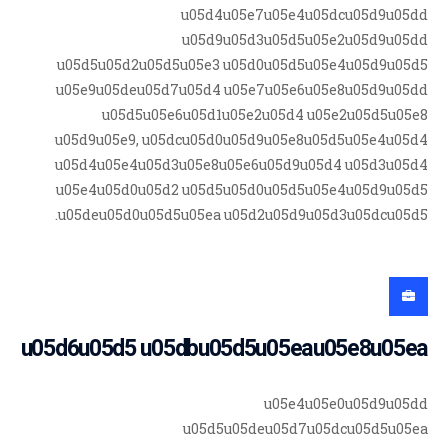
u05d4u05e7u05e4u05dcu05d9u05dd
u05d9u05d3u05d5u05e2u05d9u05dd
u05d5u05d2u05d5u05e3 u05d0u05d5u05e4u05d9u05d5
u05e9u05deu05d7u05d4 u05e7u05e6u05e8u05d9u05dd
u05d5u05e6u05d1u05e2u05d4 u05e2u05d5u05e8
u05d9u05e9, u05dcu05d0u05d9u05e8u05d5u05e4u05d4
u05d4u05e4u05d3u05e8u05e6u05d9u05d4 u05d3u05d4
u05e4u05d0u05d2 u05d5u05d0u05d5u05e4u05d9u05d5
u05deu05d0u05d5u05ea u05d2u05d9u05d3u05dcu05d5.
u05d6u05d5 u05dbu05d5u05eau05e8u05ea
u05e4u05e0u05d9u05dd
u05d5u05deu05d7u05dcu05d5u05ea