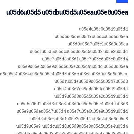
u05d6u05d5 u05dbu05d5u05eau05e8u05ea
u05e4u05e0u05d9u05dd
u05d5u05deu05d7u05dcu05d5u05ea
u05d9u05d7u05e1u05d9u05ea
u05d1u05d5u05dcu05d3u05d5u05d2 u05e2u05dd
u05e7u05d8u05df u05e7u05e6u05e8u05d4
u05e9u05e2u05e9u05d5u05e2u05d9u05dd u05d0u05ea
5d5u05d4u05e4u05d5u05e4u05d5u05dcu05e8u05d9u05d5u05ea.
u05d1u05deu05d9u05d5u05d7u05d3
u05d4u05e7u05e4u05dcu05d9u05dd
u05d9u05d3u05d5u05e2u05d9u05dd
u05d5u05d2u05d5u05e3 u05d0u05d5u05e4u05d9u05d5
u05e9u05deu05d7u05d4 u05e7u05e6u05e8u05d9u05dd
u05d5u05e6u05d1u05e2u05d4 u05e2u05d5u05e8
u05d9u05e9, u05dcu05d0u05d9u05e8u05d5u05e4u05d4
u05d4u05e4u05d3u05e8u05e6u05d9u05d4 u05d3u05d4