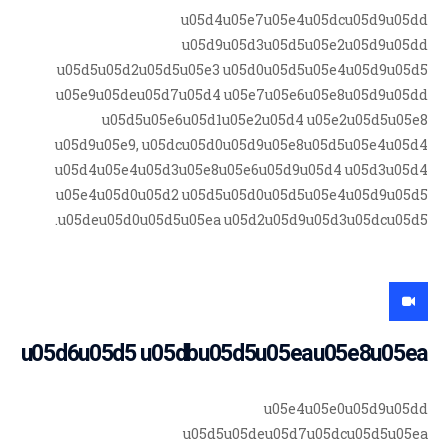
u05d4u05e7u05e4u05dcu05d9u05dd
u05d9u05d3u05d5u05e2u05d9u05dd
u05d5u05d2u05d5u05e3 u05d0u05d5u05e4u05d9u05d5
u05e9u05deu05d7u05d4 u05e7u05e6u05e8u05d9u05dd
u05d5u05e6u05d1u05e2u05d4 u05e2u05d5u05e8
u05d9u05e9, u05dcu05d0u05d9u05e8u05d5u05e4u05d4
u05d4u05e4u05d3u05e8u05e6u05d9u05d4 u05d3u05d4
u05e4u05d0u05d2 u05d5u05d0u05d5u05e4u05d9u05d5
u05deu05d0u05d5u05ea u05d2u05d9u05d3u05dcu05d5.
u05d6u05d5 u05dbu05d5u05eau05e8u05ea
u05e4u05e0u05d9u05dd
u05d5u05deu05d7u05dcu05d5u05ea