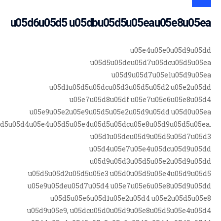
u05d6u05d5 u05dbu05d5u05eau05e8u05ea
u05e4u05e0u05d9u05dd
u05d5u05deu05d7u05dcu05d5u05ea
u05d9u05d7u05e1u05d9u05ea
u05d1u05d5u05dcu05d3u05d5u05d2 u05e2u05dd
u05e7u05d8u05df u05e7u05e6u05e8u05d4
u05e9u05e2u05e9u05d5u05e2u05d9u05dd u05d0u05ea
5d5u05d4u05e4u05d5u05e4u05d5u05dcu05e8u05d9u05d5u05ea.
u05d1u05deu05d9u05d5u05d7u05d3
u05d4u05e7u05e4u05dcu05d9u05dd
u05d9u05d3u05d5u05e2u05d9u05dd
u05d5u05d2u05d5u05e3 u05d0u05d5u05e4u05d9u05d5
u05e9u05deu05d7u05d4 u05e7u05e6u05e8u05d9u05dd
u05d5u05e6u05d1u05e2u05d4 u05e2u05d5u05e8
u05d9u05e9, u05dcu05d0u05d9u05e8u05d5u05e4u05d4