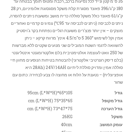
35 ס"מ קטן ונייד לכל נסיעות ברכב, רכבת ומטוס תומך בבטחה עד
180 ק"ג/396 פאונד מסגרת קלת משקל מסגסוגת אלומיניום, רק 28
ק"ג/61 פאונד כולל משקל סוללה כרית מושב ומשענת ניתנים להסרה,
ניתנים לכביסה (ניתנים לכביסה עד 95℃) צמיגים קדמיים ואחוריים
מוצקים – אין יותר פנצ'רים משענת רגליים נפתחת בקר ג'ויסטיק
אמין וקל לשימוש 360° 5 ס"מ/4.5 אינץ' מרווח קרקע – ניתן
להשוואה לדגמי השטח המובילים שני מנועים שקטים ללא מברשות
של 250 וואט לעוצמה אולטימטיבית בלם אלקטרומגנטי אינטליגנטי
(בלם דיסק רגנרטיבי אלקטרוני) להבטחת בטיחות הנוסעים מחוון חיי
סוללה אמין ומדויק סוללת ליתיום 24V/14AH (28Ah היא
אופציונלית) – נטענת על הלוח או מחוצה לו צבע לבחירה: כתום עם
שחור
גודל
105*65*95cm (L*W*H)
גודל מקופל
65*35*75 cm (L*W*H)
גודל הערכה
75*47*73 cm (L*W*H)
משקל
26KG
עומק המושב
40cm