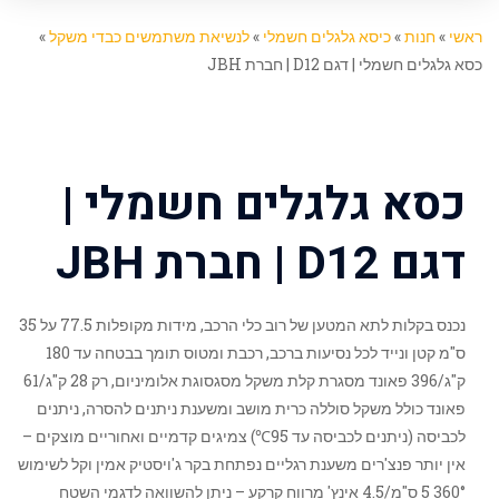
ראשי
»
חנות
»
כיסא גלגלים חשמלי
»
לנשיאת משתמשים כבדי משקל
»
כסא גלגלים חשמלי | דגם D12 | חברת JBH
כסא גלגלים חשמלי |
דגם D12 | חברת JBH
נכנס בקלות לתא המטען של רוב כלי הרכב, מידות מקופלות 77.5 על 35
ס"מ קטן ונייד לכל נסיעות ברכב, רכבת ומטוס תומך בבטחה עד 180
ק"ג/396 פאונד מסגרת קלת משקל מסגסוגת אלומיניום, רק 28 ק"ג/61
פאונד כולל משקל סוללה כרית מושב ומשענת ניתנים להסרה, ניתנים
לכביסה (ניתנים לכביסה עד 95℃) צמיגים קדמיים ואחוריים מוצקים –
אין יותר פנצ'רים משענת רגליים נפתחת בקר ג'ויסטיק אמין וקל לשימוש
360° 5 ס"מ/4.5 אינץ' מרווח קרקע – ניתן להשוואה לדגמי השטח