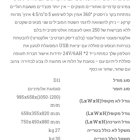
צמיגים קדמיים ואחוריים מוצקים – אין יותר פנצ'רים משענת רגליים
נפתחת בקר ג'ויסטיק 360° אמין וקל לשימוש 5 ס"מ/4.5 אינץ' מרווח
קרקע – ניתן להשוואה לדגמי השטח המובילים שני מנועים שקטים
ללא מברשות של 250 וואט לעוצמה אולטימטיבית בלם
אלקטרומגנטי אינטליגנטי (בלם דיסק רגנרטיבי אלקטרוני) להבטחת
בטיחות הנוסעים סוללה עם יציאת USB המסוגלת לטעון את
הטלפון שלך כמתח נייד 24V/6AH *2 יחידות אישור חברת תעופה
סוללת ליתיום עם – נטענת על הלוח או מחוצה לו צבע לבחירה: צהוב
עם שחור, שחור או כסף
סוג מודל
D11
סוג חומר
סגסוגת אלומיניום
985x658x(1050-1200)
גודל לא מקופל(LxWxH)
mm
גודל מקופל(LxWxH)
658x355x820 mm
גודל הערכה(LxWxH)
750x450x880 mm
משקל לא כולל בטרייה
27 kg
משקל כולל בטרייה
30 kg