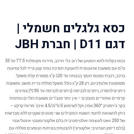
כסא גלגלים חשמלי |
דגם D11 | חברת JBH
נכנס בקלות לתא המטען של רוב כלי הרכב, מידות מקופלות 77.5 על 35
ס"מ עם משענת ארגונומית להענקת תמיכה נוחה קטן ונייד לכל נסיעות
ברכב, רכבת ומטוס תומך בבטחה עד 120 ק"ג מסגרת קלת משקל
מסגסוגת אלומיניום, רק 28 ק"ג כולל משקל סוללה כרית מושב ומשענת
ניתנים להסרה, ניתנים לכביסה (ניתנים לכביסה עד 95℃) צמיגים
קדמיים ואחוריים מוצקים – אין יותר פנצ'רים משענת רגליים נפתחת
בקר ג'ויסטיק 360° אמין וקל לשימוש 5 ס"מ/4.5 אינץ' מרווח קרקע –
ניתן להשוואה לדגמי השטח המובילים שני מנועים שקטים ללא מברשות
של 250 וואט לעוצמה אולטימטיבית בלם אלקטרומגנטי אינטליגנטי
(בלם דיסק רגנרטיבי אלקטרוני) להבטחת בטיחות הנוסעים סוללה עם