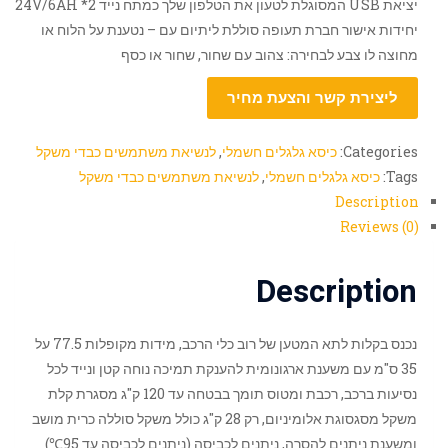
יציאת USB המסוגלת לטעון את הטלפון שלך כמתח נייד 24V/6AH *2
יחידות אישור חברת תעופה סוללת ליתיום עם – נטענת על הלוח או
מחוצה לו צבע לבחירה: צהוב עם שחור, שחור או כסף
ליצירת קשר והצעת מחיר
Categories:
כיסא גלגלים חשמלי
,
לנשיאת משתמשים כבדי משקל
Tags:
כיסא גלגלים חשמלי
,
לנשיאת משתמשים כבדי משקל
Description
Reviews (0)
Description
נכנס בקלות לתא המטען של רוב כלי הרכב, מידות מקופלות 77.5 על
35 ס"מ עם משענת ארגונומית להענקת תמיכה נוחה קטן ונייד לכל
נסיעות ברכב, רכבת ומטוס תומך בבטחה עד 120 ק"ג מסגרת קלת
משקל מסגסוגת אלומיניום, רק 28 ק"ג כולל משקל סוללה כרית מושב
ומשענת ניתנים להסרה, ניתנים לכביסה (ניתנים לכביסה עד 95℃)