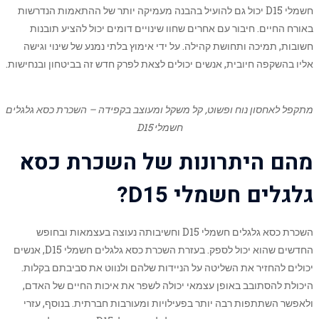
חשמלי D15 יכול גם להועיל בהבנה מעמיקה יותר של ההתאמות הנדרשות
באורח החיים. חיבור עם אחרים שחוו שינויים דומים יכול להציע תובנות
חשובות, תמיכה ותחושת קהילה. על ידי אימוץ בלתי נמנע של שינוי וגישה
אליו בהשקפה חיובית, אנשים יכולים לצאת לפרק חדש זה בביטחון ובנחישות.
מתקפל לאחסון נוח ופשוט, קל משקל ומעוצב בקפידה –
השכרת כסא גלגלים
חשמלי D15
מהם היתרונות של השכרת כסא
גלגלים חשמלי D15?
השכרת כסא גלגלים חשמלי D15 וחשיבותה נעוצה בעצמאות ובחופש
החדשים שהוא יכול לספק. בעזרת השכרת כסא גלגלים חשמלי D15, אנשים
יכולים להחזיר את השליטה על הניידות שלהם ולנווט את סביבתם בקלות.
היכולת להסתובב באופן עצמאי יכולה לשפר את איכות החיים של האדם,
ולאפשר השתתפות רבה יותר בפעילויות ומעורבות חברתית. בנוסף, עזרי