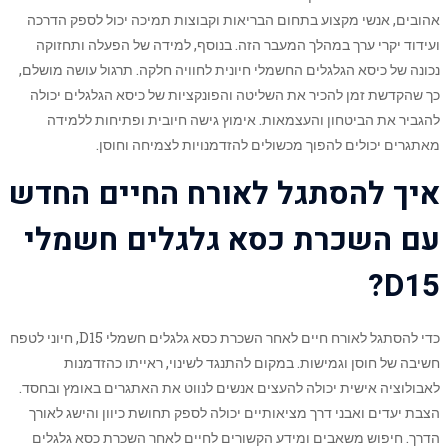
אהובים, אנשי מקצוע בתחום הבריאות וקבוצות תמיכה יכול לספק הדרכה
ועידוד יקרי ערך במהלך המעבר הזה. בנוסף, למידה של הפעלה ותחזוקה
נכונה של כיסא הגלגלים החשמלי חיונית לחוויה חלקה. תרגול עושה מושלם,
כך שהקדשת זמן להכיר את השליטה והפונקציות של כיסא הגלגלים יכולה
להגביר את הביטחון והעצמאות. אימוץ גישה חיובית ופתיחות ללמידה
מאתגרים יכולים להפוך מכשולים להזדמנויות לצמיחה וחוסן.
איך להסתגל לאורח החיים החדש
עם השכרת כסא גלגלים חשמלי
D15?
כדי להסתגל לאורח חיים לאחר השכרת כסא גלגלים חשמלי D15, חיוני לטפח
חשיבה של חוסן וגמישות. במקום להתנגד לשינוי, ראייתו כהזדמנות
לאבולוציה אישית יכולה להעצים אנשים לנווט את האתגרים באומץ ובחסד.
הצבת יעדים ואבני דרך מציאותיים יכולה לספק תחושת כיוון והישג לאורך
הדרך. חיפוש משאבים ומידע הקשורים לחיים לאחר השכרת כסא גלגלים