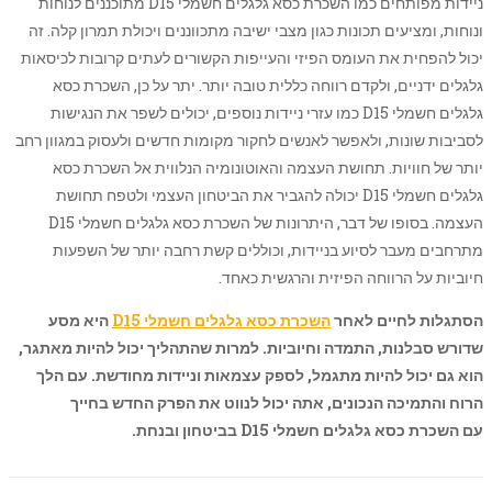
ניידות מפותחים כמו השכרת כסא גלגלים חשמלי D15 מתוכננים לנוחות
ונוחות, ומציעים תכונות כגון מצבי ישיבה מתכווננים ויכולת תמרון קלה. זה
יכול להפחית את העומס הפיזי והעייפות הקשורים לעתים קרובות לכיסאות
גלגלים ידניים, ולקדם רווחה כללית טובה יותר. יתר על כן, השכרת כסא
גלגלים חשמלי D15 כמו עזרי ניידות נוספים, יכולים לשפר את הנגישות
לסביבות שונות, ולאפשר לאנשים לחקור מקומות חדשים ולעסוק במגוון רחב
יותר של חוויות. תחושת העצמה והאוטונומיה הנלווית אל השכרת כסא
גלגלים חשמלי D15 יכולה להגביר את הביטחון העצמי ולטפח תחושת
העצמה. בסופו של דבר, היתרונות של השכרת כסא גלגלים חשמלי D15
מתרחבים מעבר לסיוע בניידות, וכוללים קשת רחבה יותר של השפעות
חיוביות על הרווחה הפיזית והרגשית כאחד.
הסתגלות לחיים לאחר
השכרת כסא גלגלים חשמלי D15
היא מסע
שדורש סבלנות, התמדה וחיוביות. למרות שהתהליך יכול להיות מאתגר,
הוא גם יכול להיות מתגמל, לספק עצמאות וניידות מחודשת. עם הלך
הרוח והתמיכה הנכונים, אתה יכול לנווט את הפרק החדש בחייך
עם
השכרת כסא גלגלים חשמלי D15
בביטחון ובנחת.