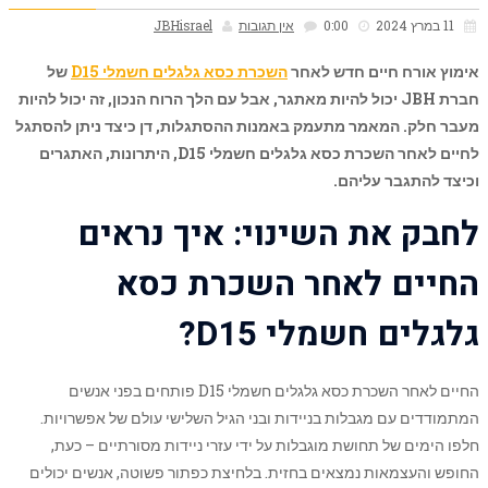
11 במרץ 2024
0:00
אין תגובות
JBHisrael
אימוץ אורח חיים חדש לאחר
השכרת כסא גלגלים חשמלי D15
של
חברת JBH יכול להיות מאתגר, אבל עם הלך הרוח הנכון, זה יכול להיות
מעבר חלק. המאמר מתעמק באמנות ההסתגלות, דן כיצד ניתן להסתגל
לחיים לאחר השכרת כסא גלגלים חשמלי D15, היתרונות, האתגרים
וכיצד להתגבר עליהם.
לחבק את השינוי: איך נראים
החיים לאחר השכרת כסא
גלגלים חשמלי D15?
החיים לאחר השכרת כסא גלגלים חשמלי D15 פותחים בפני אנשים
המתמודדים עם מגבלות בניידות ובני הגיל השלישי עולם של אפשרויות.
חלפו הימים של תחושת מוגבלות על ידי עזרי ניידות מסורתיים – כעת,
החופש והעצמאות נמצאים בחזית. בלחיצת כפתור פשוטה, אנשים יכולים