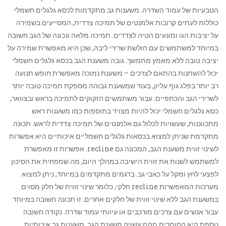
הטבעיות של עמוד השדרה. משענות גב מתקדמות לכסא גלגלים חשמלי
כוללות לעתים קרובות אלמנטים של תמיכה צדדית, המסייעים בשמירה
על יציבות הגו ומונעים הטיה לצדדים. תמיכה מלאה ונכונה של הגב חשובה
במיוחד למשתמשים עם חולשת שרירי ליבה, שכן היא מאפשרת שמירה על
יציבה טובה ללא מאמץ מתמשך. גובה משענת הגב בכסא גלגלים חשמלי
יכול להשתנות בהתאם לצרכים – משענת נמוכה מאפשרת חופש תנועה
רב יותר בפלג גוף עליון, בעוד שמשענת גבוהה מספקת תמיכה טובה יותר
לשרירי הגב והכתפיים. עבור משתמשים הזקוקים לתמיכה בראש ובצוואר,
כסא גלגלים חשמלי יכול להיות מצויד בתוספות כמו משענות ראש
מתכווננות, שעשויות לכלול גם אלמנטים של תמיכה צדדית לראש. תכונה
מתקדמת שניתן למצוא בכסאות גלגלים חשמליים איכותיים היא אפשרות
לשינוי זווית משענת הגב, המכונה גם recline. אפשרות זו מאפשרת
למשתמש לשנות את זווית הישיבה במהלך היום, מה שמפחית את הסיכון
לפצעי לחץ ומקל על כאבי גב. בדגמים מתקדמים במיוחד, ניתן למצוא
מערכות המאפשרות recline חלקי, כלומר שינוי זווית של חלק מסוים
במשענת הגב ללא שינוי זווית של חלקים אחרים. זו תכונה חשובה במיוחד
עבור אנשים עם צרכים מורכבים או עיוותי עמוד שדרה. נקודה חשובה
נוספת היא החומרים מהם עשויה משענת הגב. משענות גב איכותיות