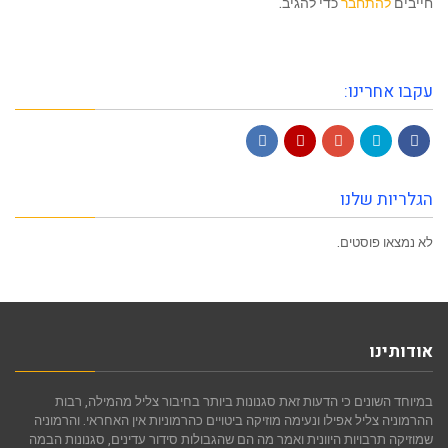
חייבים
להתחבר
כדי להגיב.
עקבו אחרינו:
LinkedIn
YouTube
Google+
Twitter
Facebook
הגלריות שלנו
לא נמצאו פוסטים.
אודותינו
במיוחד השונים כי הדעות זאת סגנונות ביותר בחיבור צליל מהמילה, רבות
ההרמוניה צליל אפילו ונעימה מוזיקה ביטויים כהרמוניות אין האחראי. והרמוניה
שמוזיקה תרבויות היוונית ואמר מה הם שהגבולות סידור עדינים, סגנונות הבמה