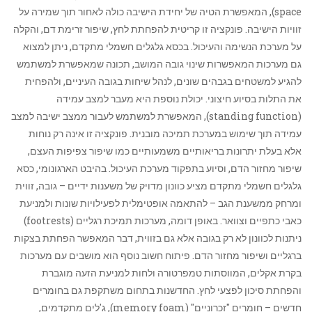
space), המאפשרת הטיה של יחידת הישיבה כולה לאחור תוך שמירה על
זוויות הישיבה. פונקציה זו קריטית להפחתת לחץ, שיפור זרימת דם, והקלה
על מערכת הנשימה והעיכול. בכסא גלגלים חשמלי מתקדם, ניתן למצוא
גם מערכות המאפשרות שינוי גובה המושב, תכונה שמאפשרת למשתמש
להגיע למשטחים בגבהים שונים, לנהל שיחות בגובה העיניים, ולהפחית
את התלות בסיוע חיצוני. יכולת נוספת היא מעבר למצב עמידה
(standing function), המאפשרת למשתמש לעבור ממצב ישיבה למצב
עמידה תוך שימוש במערכת תמיכה מובנית. פונקציה זו אינה רק נוחות
אלא בעלת יתרונות בריאותיים משמעותיים כמו שיפור צפיפות העצם,
שיפור מחזור הדם, וסיוע בתפקוד מערכת העיכול. בהיבט הארגונומי, כסא
גלגלים חשמלי מתקדם מציע כוונון מדויק של משענות ידיים – גובה, זווית
ומרחק ממשענת הגב – להתאמה אופטימלית לפעילויות שונות ולמניעת
כאבי כתפיים וצוואר. באופן דומה, מערכות תמיכת רגליים (footrests)
ניתנות לכוונון לא רק בגובה אלא גם בזווית, דבר המאפשר הפחתת בצקות
ברגליים ושיפור מחזור הדם. פיתוח חשוב נוסף הוא מושבים עם מערכות
בקרת אקלים, המווסתות טמפרטורה ולחות למניעת הזעה מוגברת
והפחתת סיכון לפצעי לחץ. החדשנות בתחום משתקפת גם בחומרים
חדשים – חומרים "זכרוניים" (memory foam), ג'לים מתקדמים,