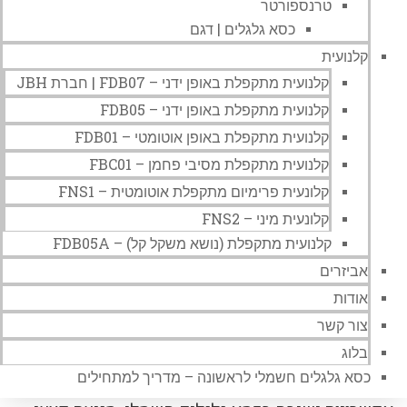
טרנספורטר
כסא גלגלים | דגם
קלנועית
קלנועית מתקפלת באופן ידני – FDB07 | חברת JBH
קלנועית מתקפלת באופן ידני – FDB05
קלנועית מתקפלת באופן אוטומטי – FDB01
קלנועית מתקפלת מסיבי פחמן – FBC01
קלונעית פרימיום מתקפלת אוטומטית – FNS1
קלונעית מיני – FNS2
קלנועית מתקפלת (נושא משקל קל) – FDB05A
אביזרים
אודות
צור קשר
בלוג
כסא גלגלים חשמלי לראשונה – מדריך למתחילים