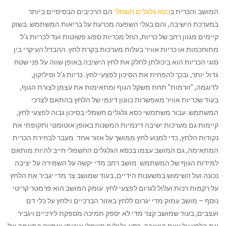
המושב והכרית ב
כסא גלגלים חשמלי
הם הרכיבים הבסיסיים ביותר
במערכת הישיבה, והם בעלי השפעה מכרעת על בריאות המשתמש. בשוק
קיימים מגוון רחב של כריות, החל מכריות ספוג פשוטות ועד לכריות ג'ל
מתוחכמות או כריות אוויר בעלות מערכות בקרת לחץ. ההבדל העיקרי בין
סוגי הכריות הוא ביכולתן לחלק את לחץ הישיבה באופן שווה על פני שטח
גדול יותר, ובכך להפחית את הסיכון לפצעי לחץ. כריות ג'ל וסיליקון,
לדוגמה, "זורמות" תחת משקל הגוף ומתאימות את עצמן לצורת הגוף,
בעוד שכריות אוויר מאפשרות כוונון דינמי של הלחץ בהתאם לצרכי
המשתמש. עבור משתמשי כסא גלגלים חשמלי בסיכון גבוה לפצעי לחץ,
קיימות גם מערכות ישיבה דינמיות המשנות באופן אוטומטי ותקופתי את
נקודות הלחץ, כדי למנוע לחץ ממושך על אזור אחד. מעבר לבחירת הכרית
המתאימה, גם המושב עצמו בכסא הגלגלים החשמלי חייב להיות מותאם
למידות הגוף של המשתמש. מושב רחב מדי יקשה על השמירה על יציבה
נכונה ועל השימוש במשענות הידיים, בעוד שמושב צר מדי יגביר את הלחץ
על רקמות רכות ועלול לגרום לפצעי לחץ. עומק המושב הוא פרמטר קריטי
נוסף – מושב עמוק מדי יגרום ללחץ באזור הברכיים וילחץ על כלי דם
ועצבים, בעוד שמושב קצר מדי לא יספק תמיכה מספקת לירכיים ויגביר
את הלחץ על עצם הישיבה. כסא גלגלים חשמלי איכותי יאפשר התאמה של