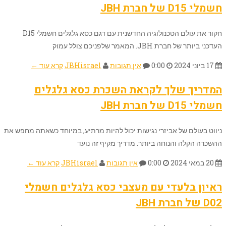
חשמלי D15 של חברת JBH
חקור את עולם הטכנולוגיה החדשנית עם דגם כסא גלגלים חשמלי D15
העדכני ביותר של חברת JBH. המאמר שלפניכם צולל עמוק
17 ביוני 2024
0:00
אין תגובות
JBHisrael
קרא עוד ←
המדריך שלך לקראת השכרת כסא גלגלים
חשמלי D15 של חברת JBH
ניווט בעולם של אביזרי נגישות יכול להיות מרתיע, במיוחד כשאתה מחפש את
ההשכרה הקלה והנוחה ביותר. מדריך מקיף זה נועד
20 במאי 2024
0:00
אין תגובות
JBHisrael
קרא עוד ←
ראיון בלעדי עם מעצבי כסא גלגלים חשמלי
D02 של חברת JBH