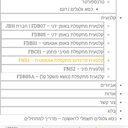
טרנספורטר
כסא גלגלים | דגם
קלנועית
קלנועית מתקפלת באופן ידני – FDB07 | חברת JBH
קלנועית מתקפלת באופן ידני – FDB05
קלנועית מתקפלת באופן אוטומטי – FDB01
קלנועית מתקפלת מסיבי פחמן – FBC01
קלונעית פרימיום מתקפלת אוטומטית – FNS1
קלונעית מיני – FNS2
קלנועית מתקפלת (נושא משקל קל) – FDB05A
אביזרים
אודות
צור קשר
בלוג
כסא גלגלים חשמלי לראשונה – מדריך למתחילים