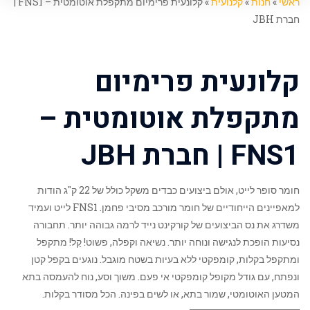
ראשי
»
חנות
»
קלנועית
»
קלונעית פרימיום מתקפלת אוטומטית – FNS1 |
חברת JBH
קלונעית פרימיום
מתקפלת אוטומטית –
FNS1 | חברת JBH
חומר סופר לייט, אולם ביצועים כבדים משקל כולל של 22 ק"ג הודות
למאפיינים הייחודיים של חומר מורכב מסיבי פחמן. FNS1 לייט ועמיד
משדרג את נס הביצועים של קורקינט נייד לרמה גבוהה יותר. תחבורה
נסיעות הופכת לנגישה ונוחה יותר. נשיאה וקפלה, פשוט! קַל! מתקפל
ומתקפל בקלות, קומפקטי ללא בעיות בשטח מוגבל. נוגעים בקפל קטן
ונפתח, עם גודל מקופל קומפקטי אי פעם. משוך וסע, נוח להעמסה בתא
המטען האוטומטי, שמור בתא, או לשים בפינה. הכל מסודר בקלות.